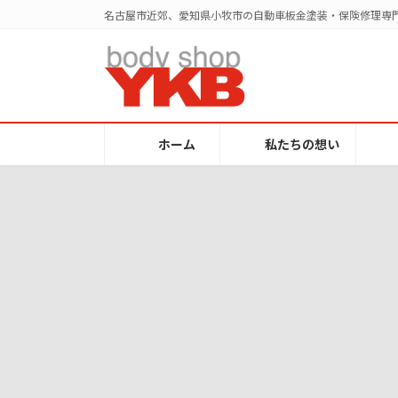
コ
ナ
名古屋市近郊、愛知県小牧市の自動車板金塗装・保険修理専門
ン
ビ
テ
ゲ
ン
ー
ツ
シ
へ
ョ
ス
ン
ホーム
私たちの想い
キ
に
ッ
移
プ
動