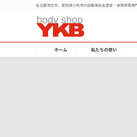
コ
ナ
名古屋市近郊、愛知県小牧市の自動車板金塗装・保険修理専門
ン
ビ
テ
ゲ
ン
ー
ツ
シ
へ
ョ
ス
ン
ホーム
私たちの想い
キ
に
ッ
移
プ
動