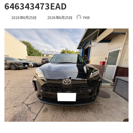
646343473EAD
最
2026年6月25日
2026年6月25日
YKB
終
更
新
日
時
: