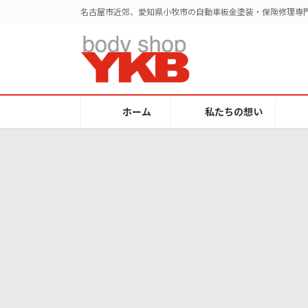
コ
ナ
名古屋市近郊、愛知県小牧市の自動車板金塗装・保険修理専門
ン
ビ
テ
ゲ
ン
ー
ツ
シ
へ
ョ
ス
ン
ホーム
私たちの想い
キ
に
ッ
移
プ
動