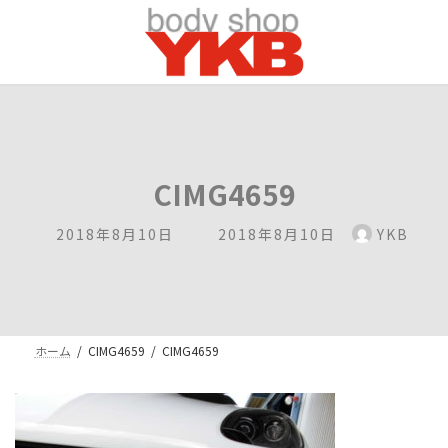
コ
ナ
ン
ビ
テ
ゲ
ン
ー
ツ
シ
へ
ョ
ス
ン
キ
に
ッ
移
CIMG4659
プ
動
最
2018年8月10日
2018年8月10日
YKB
終
更
新
日
時
ホーム
CIMG4659
CIMG4659
: