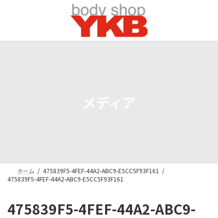
コ
ナ
ン
ビ
テ
ゲ
ン
ー
ツ
シ
へ
ョ
ス
ン
キ
に
ッ
移
プ
動
メディア
ホーム
475839F5-4FEF-44A2-ABC9-E5CC5F93F161
475839F5-4FEF-44A2-ABC9-E5CC5F93F161
475839F5-4FEF-44A2-ABC9-