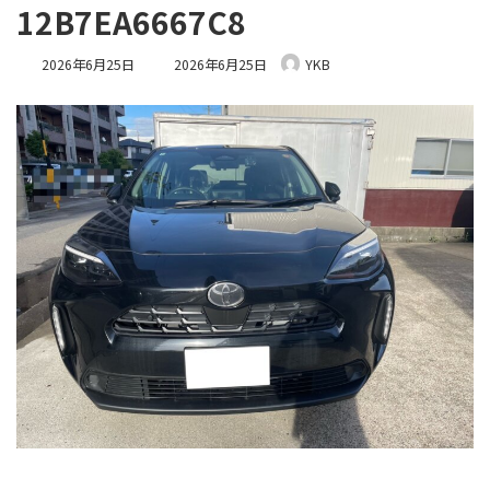
12B7EA6667C8
最
2026年6月25日
2026年6月25日
YKB
終
更
新
日
時
: