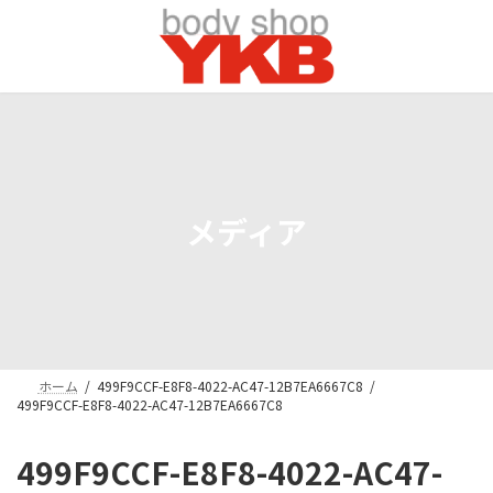
コ
ナ
ン
ビ
テ
ゲ
ン
ー
ツ
シ
へ
ョ
ス
ン
キ
に
ッ
移
プ
動
メディア
ホーム
499F9CCF-E8F8-4022-AC47-12B7EA6667C8
499F9CCF-E8F8-4022-AC47-12B7EA6667C8
499F9CCF-E8F8-4022-AC47-