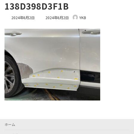
138D398D3F1B
最
2024年6月2日
2024年6月2日
YKB
終
更
新
日
時
:
ホーム