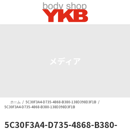
コ
ナ
ン
ビ
テ
ゲ
ン
ー
ツ
シ
へ
ョ
ス
ン
キ
に
ッ
移
プ
動
メディア
ホーム
5C30F3A4-D735-4868-B380-138D398D3F1B
5C30F3A4-D735-4868-B380-138D398D3F1B
5C30F3A4-D735-4868-B380-