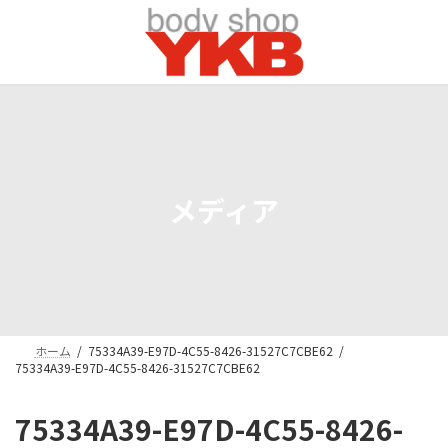
コ
ナ
ン
ビ
テ
ゲ
ン
ー
ツ
シ
へ
ョ
ス
ン
キ
に
ッ
移
プ
動
メディア
ホーム
75334A39-E97D-4C55-8426-31527C7CBE62
75334A39-E97D-4C55-8426-31527C7CBE62
75334A39-E97D-4C55-8426-