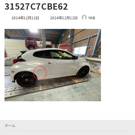
31527C7CBE62
最
2024年12月12日
2024年12月12日
YKB
終
更
新
日
時
:
ホーム