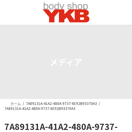
コ
ナ
ン
ビ
テ
ゲ
ン
ー
ツ
シ
へ
ョ
ス
ン
キ
に
ッ
移
プ
動
メディア
ホーム
7A89131A-41A2-480A-9737-6E92B93370A3
7A89131A-41A2-480A-9737-6E92B93370A3
7A89131A-41A2-480A-9737-