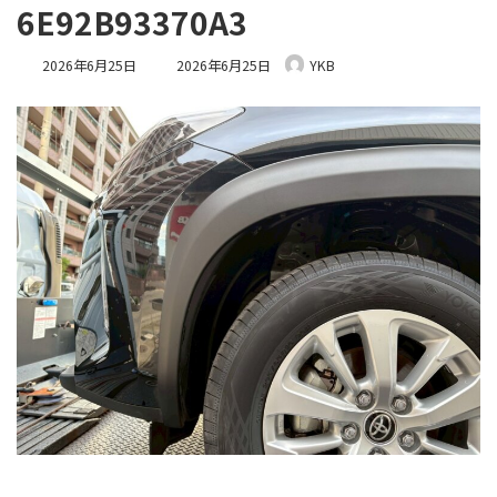
6E92B93370A3
最
2026年6月25日
2026年6月25日
YKB
終
更
新
日
時
: