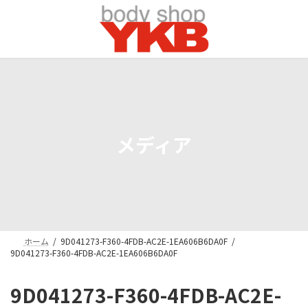
コ
ナ
ン
ビ
テ
ゲ
ン
ー
ツ
シ
へ
ョ
ス
ン
キ
に
ッ
移
プ
動
メディア
ホーム
9D041273-F360-4FDB-AC2E-1EA606B6DA0F
9D041273-F360-4FDB-AC2E-1EA606B6DA0F
9D041273-F360-4FDB-AC2E-