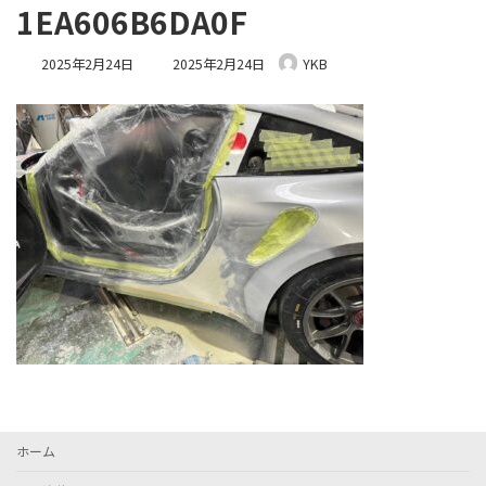
1EA606B6DA0F
最
2025年2月24日
2025年2月24日
YKB
終
更
新
日
時
:
ホーム