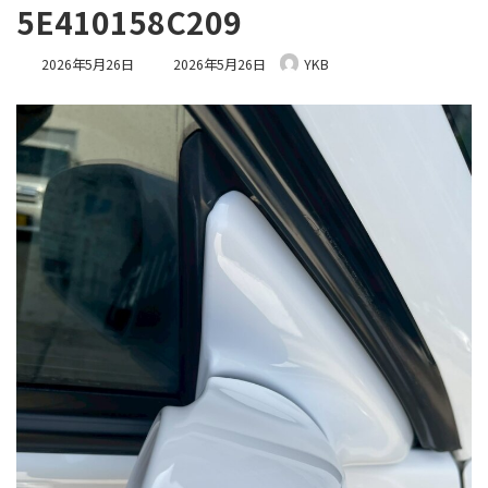
5E410158C209
最
2026年5月26日
2026年5月26日
YKB
終
更
新
日
時
: