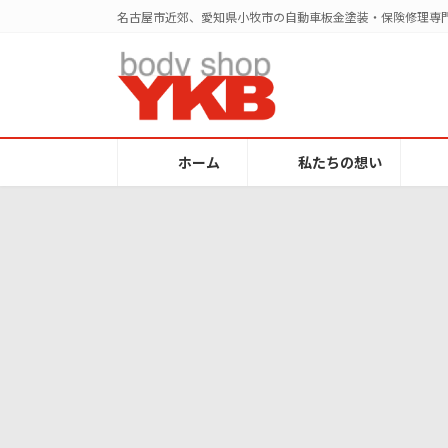
コ
ナ
名古屋市近郊、愛知県小牧市の自動車板金塗装・保険修理専門
ン
ビ
テ
ゲ
ン
ー
ツ
シ
へ
ョ
ス
ン
ホーム
私たちの想い
キ
に
ッ
移
プ
動