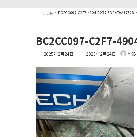
ホーム
BC2CC097-C2F7-4904-B2B7-5DCA79A67508
BC2CC097-C2F7-490
最
2025年2月24日
2025年2月24日
YKB
終
更
新
日
時
: