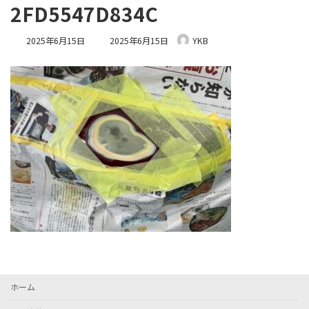
2FD5547D834C
最
2025年6月15日
2025年6月15日
YKB
終
更
新
日
時
:
ホーム