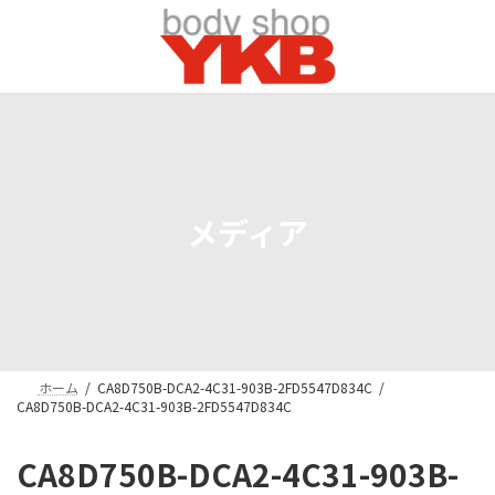
コ
ナ
ン
ビ
テ
ゲ
ン
ー
ツ
シ
へ
ョ
ス
ン
キ
に
ッ
移
プ
動
メディア
ホーム
CA8D750B-DCA2-4C31-903B-2FD5547D834C
CA8D750B-DCA2-4C31-903B-2FD5547D834C
CA8D750B-DCA2-4C31-903B-