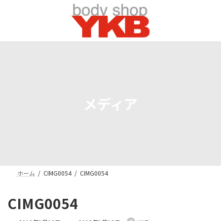
コ
ナ
ン
ビ
テ
ゲ
ン
ー
ツ
シ
へ
ョ
ス
ン
キ
に
ッ
移
プ
動
メディア
ホーム
CIMG0054
CIMG0054
CIMG0054
最