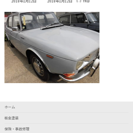
2018年1月12日
2018年1月12日
YKB
終
更
新
日
時
:
ホーム
板金塗装
保険・事故修理