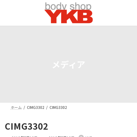
コ
ナ
ン
ビ
テ
ゲ
ン
ー
ツ
シ
へ
ョ
ス
ン
キ
に
ッ
移
プ
動
メディア
ホーム
CIMG3302
CIMG3302
CIMG3302
最