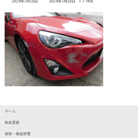
2019年7月18日
2019年7月18日
YKB
終
更
新
日
時
:
ホーム
板金塗装
保険・事故修理