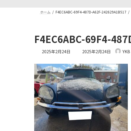
ホーム
F4EC6ABC-69F4-487D-A62F-242629A1B517
F4EC6ABC-69F4-487
最
2025年2月24日
2025年2月24日
YKB
終
更
新
日
時
: