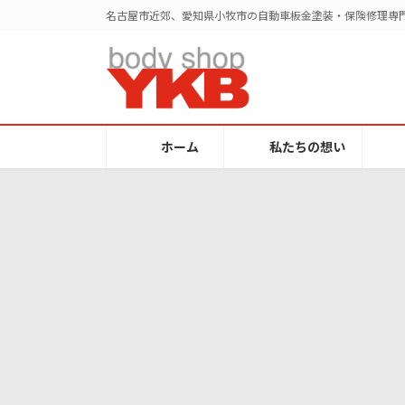
コ
ナ
名古屋市近郊、愛知県小牧市の自動車板金塗装・保険修理専門
ン
ビ
テ
ゲ
ン
ー
ツ
シ
へ
ョ
ス
ン
ホーム
私たちの想い
キ
に
ッ
移
プ
動