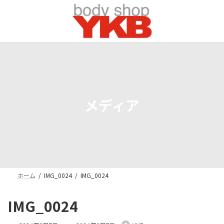
コ
ナ
ン
ビ
テ
ゲ
ン
ー
ツ
シ
へ
ョ
ス
ン
キ
に
ッ
移
プ
動
メディア
ホーム
IMG_0024
IMG_0024
IMG_0024
最