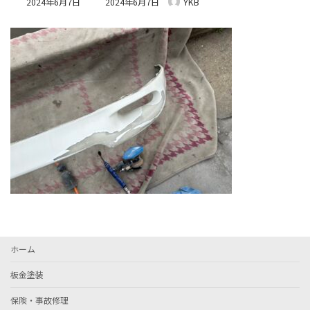
2024年6月7日
2024年6月7日
YKB
終
更
新
日
時
:
ホーム
板金塗装
保険・事故修理