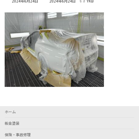
2024年6月24日
2024年6月24日
YKB
終
更
新
日
時
:
ホーム
板金塗装
保険・事故修理