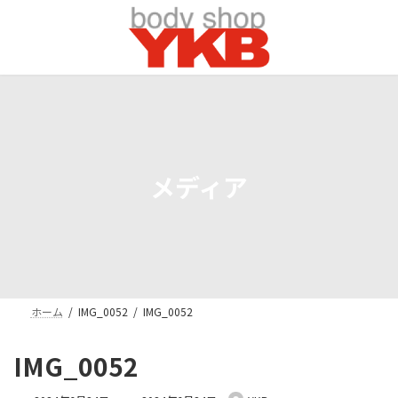
コ
ナ
ン
ビ
テ
ゲ
ン
ー
ツ
シ
へ
ョ
ス
ン
キ
に
ッ
移
プ
動
メディア
ホーム
IMG_0052
IMG_0052
IMG_0052
最