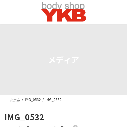
コ
ナ
ン
ビ
テ
ゲ
ン
ー
ツ
シ
へ
ョ
ス
ン
キ
に
ッ
移
プ
動
メディア
ホーム
IMG_0532
IMG_0532
IMG_0532
最