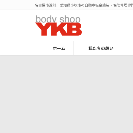
コ
ナ
名古屋市近郊、愛知県小牧市の自動車板金塗装・保険修理専門
ン
ビ
テ
ゲ
ン
ー
ツ
シ
へ
ョ
ス
ン
ホーム
私たちの想い
キ
に
ッ
移
プ
動