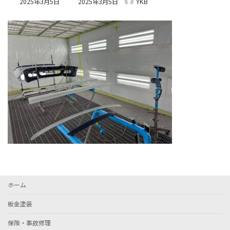
2025年3月5日
2025年3月5日
YKB
終
更
新
日
時
:
ホーム
板金塗装
保険・事故修理