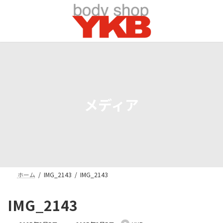
コ
ナ
ン
ビ
テ
ゲ
ン
ー
ツ
シ
へ
ョ
ス
ン
キ
に
ッ
移
プ
動
メディア
ホーム
IMG_2143
IMG_2143
IMG_2143
最