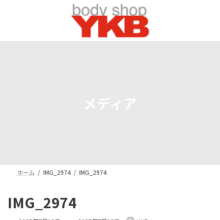
コ
ナ
ン
ビ
テ
ゲ
ン
ー
ツ
シ
へ
ョ
ス
ン
キ
に
ッ
移
プ
動
メディア
ホーム
IMG_2974
IMG_2974
IMG_2974
最