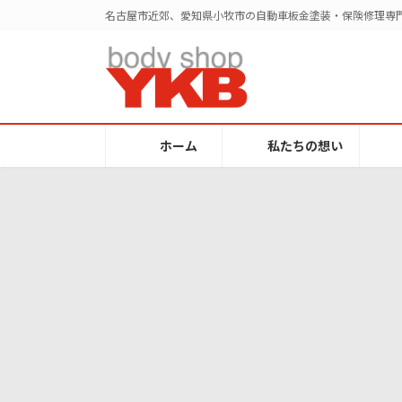
コ
ナ
名古屋市近郊、愛知県小牧市の自動車板金塗装・保険修理専門
ン
ビ
テ
ゲ
ン
ー
ツ
シ
へ
ョ
ス
ン
ホーム
私たちの想い
キ
に
ッ
移
プ
動