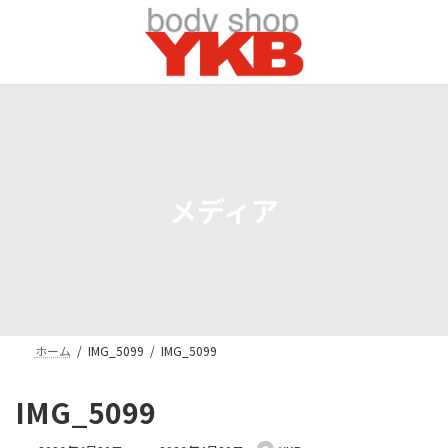
コ
ナ
ン
ビ
テ
ゲ
ン
ー
ツ
シ
へ
ョ
ス
ン
キ
に
ッ
移
プ
動
メディア
ホーム
IMG_5099
IMG_5099
IMG_5099
最