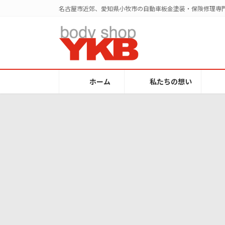
コ
ナ
名古屋市近郊、愛知県小牧市の自動車板金塗装・保険修理専門
ン
ビ
テ
ゲ
ン
ー
ツ
シ
へ
ョ
ス
ン
ホーム
私たちの想い
キ
に
ッ
移
プ
動