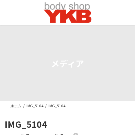
コ
ナ
ン
ビ
テ
ゲ
ン
ー
ツ
シ
へ
ョ
ス
ン
キ
に
ッ
移
プ
動
メディア
ホーム
IMG_5104
IMG_5104
IMG_5104
最