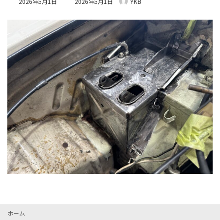
2026年5月1日
2026年5月1日
YKB
終
更
新
日
時
:
ホーム