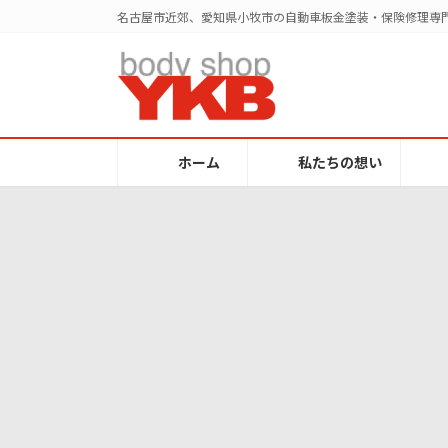
コ
ナ
名古屋市近郊、愛知県小牧市の自動車板金塗装・保険修理専門
ン
ビ
テ
ゲ
ン
ー
ツ
シ
へ
ョ
ス
ン
ホーム
私たちの想い
キ
に
ッ
移
プ
動