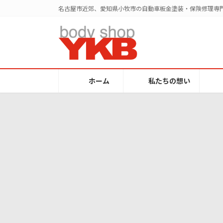
コ
ナ
名古屋市近郊、愛知県小牧市の自動車板金塗装・保険修理専門
ン
ビ
テ
ゲ
ン
ー
ツ
シ
へ
ョ
ス
ン
ホーム
私たちの想い
キ
に
ッ
移
プ
動