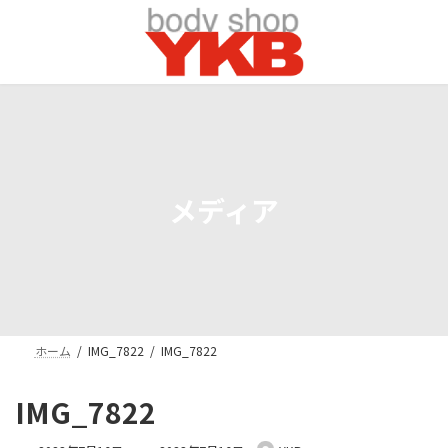
コ
ナ
ン
ビ
テ
ゲ
ン
ー
ツ
シ
へ
ョ
ス
ン
キ
に
ッ
移
プ
動
メディア
ホーム
IMG_7822
IMG_7822
IMG_7822
最