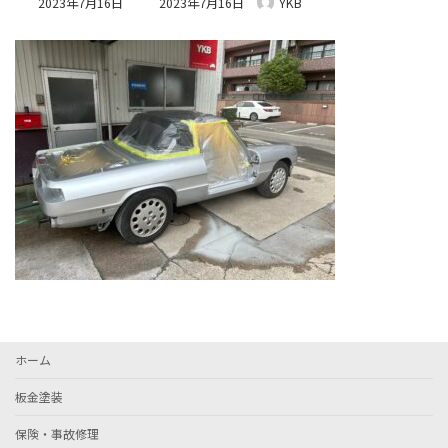
2023年7月16日
2023年7月16日
YKB
終
更
新
日
時
:
ホーム
板金塗装
保険・事故修理