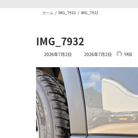
ホーム
IMG_7932
IMG_7932
IMG_7932
最
2026年7月2日
2026年7月2日
YKB
終
更
新
日
時
: