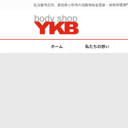
コ
ナ
名古屋市近郊、愛知県小牧市の自動車板金塗装・保険修理専門
ン
ビ
テ
ゲ
ン
ー
ツ
シ
へ
ョ
ス
ン
ホーム
私たちの想い
キ
に
ッ
移
プ
動