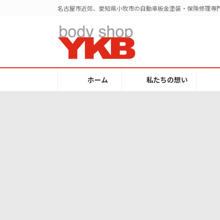
コ
ナ
名古屋市近郊、愛知県小牧市の自動車板金塗装・保険修理専門
ン
ビ
テ
ゲ
ン
ー
ツ
シ
へ
ョ
ス
ン
ホーム
私たちの想い
キ
に
ッ
移
プ
動