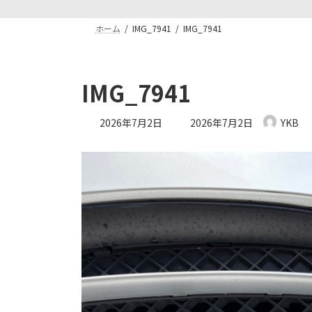
ホーム
IMG_7941
IMG_7941
IMG_7941
最
2026年7月2日
2026年7月2日
YKB
終
更
新
日
時
: