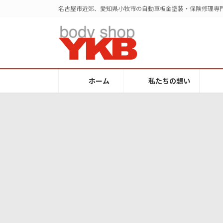
コ
ナ
名古屋市近郊、愛知県小牧市の自動車板金塗装・保険修理専門
ン
ビ
テ
ゲ
ン
ー
ツ
シ
へ
ョ
ス
ン
ホーム
私たちの想い
キ
に
ッ
移
プ
動