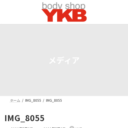
コ
ナ
ン
ビ
テ
ゲ
ン
ー
ツ
シ
へ
ョ
ス
ン
キ
に
ッ
移
プ
動
メディア
ホーム
IMG_8055
IMG_8055
IMG_8055
最