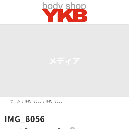
コ
ナ
ン
ビ
テ
ゲ
ン
ー
ツ
シ
へ
ョ
ス
ン
キ
に
ッ
移
プ
動
メディア
ホーム
IMG_8056
IMG_8056
IMG_8056
最