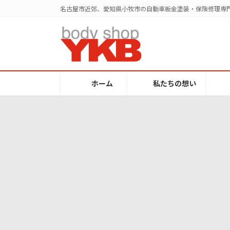
コ
ナ
名古屋市近郊、愛知県小牧市の自動車板金塗装・保険修理専門
ン
ビ
テ
ゲ
ン
ー
ツ
シ
へ
ョ
ス
ン
ホーム
私たちの想い
キ
に
ッ
移
プ
動