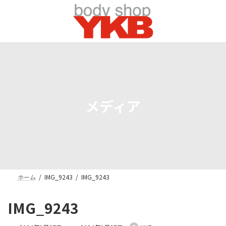
コ
ナ
ン
ビ
テ
ゲ
ン
ー
ツ
シ
へ
ョ
ス
ン
キ
に
ッ
移
プ
動
メディア
ホーム
IMG_9243
IMG_9243
IMG_9243
最