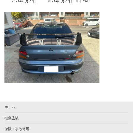
2024年1月27日
2024年1月27日
YKB
終
更
新
日
時
:
ホーム
板金塗装
保険・事故修理