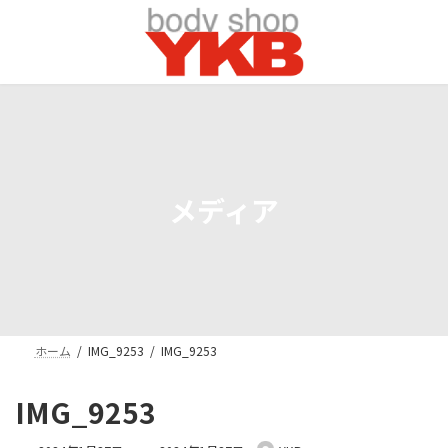
コ
ナ
ン
ビ
テ
ゲ
ン
ー
ツ
シ
へ
ョ
ス
ン
キ
に
ッ
移
プ
動
メディア
ホーム
IMG_9253
IMG_9253
IMG_9253
最