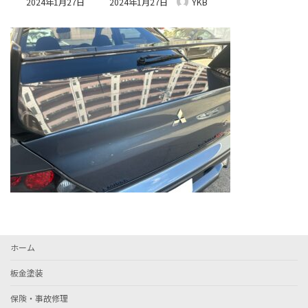
2024年1月27日
2024年1月27日
YKB
終
更
新
日
時
:
ホーム
板金塗装
保険・事故修理