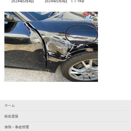
2024年5月4日
2024年5月4日
YKB
終
更
新
日
時
:
ホーム
板金塗装
保険・事故修理