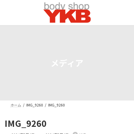
コ
ナ
ン
ビ
テ
ゲ
ン
ー
ツ
シ
へ
ョ
ス
ン
キ
に
ッ
移
プ
動
メディア
ホーム
IMG_9260
IMG_9260
IMG_9260
最