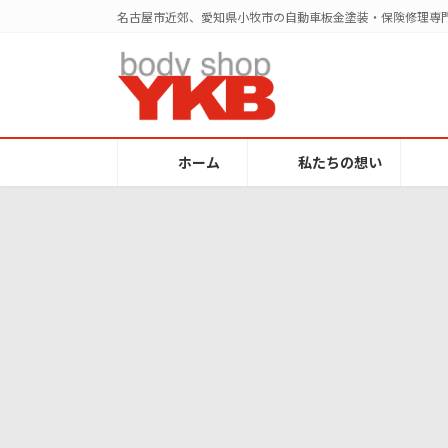
コ
ナ
名古屋市近郊、愛知県小牧市の自動車板金塗装・保険修理専門
ン
ビ
テ
ゲ
ン
ー
ツ
シ
へ
ョ
ス
ン
ホーム
私たちの想い
キ
に
ッ
移
プ
動