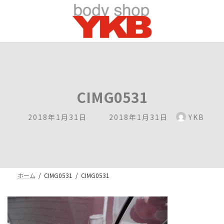
コ
ナ
ン
ビ
テ
ゲ
ン
ー
ツ
シ
へ
ョ
ス
ン
キ
に
ッ
移
CIMG0531
プ
動
最
2018年1月31日
2018年1月31日
YKB
終
更
新
日
時
ホーム
CIMG0531
CIMG0531
: