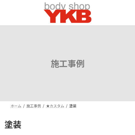
コ
ナ
ン
ビ
テ
ゲ
ン
ー
ツ
シ
へ
ョ
ス
ン
キ
に
ッ
移
プ
動
施工事例
ホーム
施工事例
★カスタム
塗装
塗装