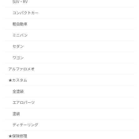
SUV・RV
コンパクトカー
軽自動車
ミニバン
セダン
ワゴン
アルファロメオ
★カスタム
全塗装
エアロパーツ
塗装
ディテーリング
★保険修理