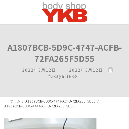
コ
ナ
ン
ビ
テ
ゲ
ン
ー
ツ
シ
へ
ョ
ス
ン
キ
に
A1807BCB-5D9C-4747-ACFB-
ッ
移
プ
動
72FA265F5D55
最
2022年3月12日
2022年3月12日
終
fukayarieko
更
新
日
時
ホーム
A1807BCB-5D9C-4747-ACFB-72FA265F5D55
:
A1807BCB-5D9C-4747-ACFB-72FA265F5D55