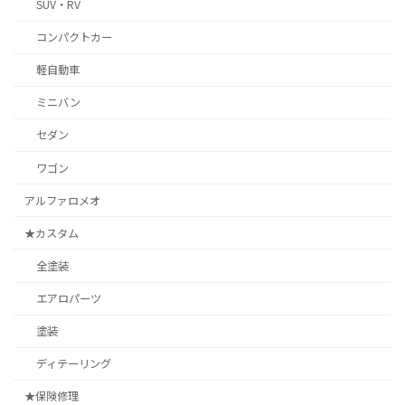
SUV・RV
コンパクトカー
軽自動車
ミニバン
セダン
ワゴン
アルファロメオ
★カスタム
全塗装
エアロパーツ
塗装
ディテーリング
★保険修理