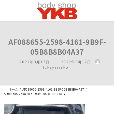
コ
ナ
ン
ビ
テ
ゲ
ン
ー
ツ
シ
へ
ョ
ス
ン
キ
に
AF088655-2598-4161-9B9F-
ッ
移
プ
動
05B8B8B04A37
最
2022年3月12日
2022年3月12日
終
fukayarieko
更
新
日
時
ホーム
AF088655-2598-4161-9B9F-05B8B8B04A37
:
AF088655-2598-4161-9B9F-05B8B8B04A37