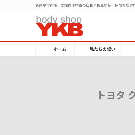
コ
ナ
名古屋市近郊、愛知県小牧市の自動車板金塗装・保険修理専門
ン
ビ
テ
ゲ
ン
ー
ツ
シ
へ
ョ
ス
ン
ホーム
私たちの想い
キ
に
ッ
移
プ
動
トヨタ 